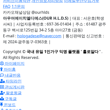
서비스이용약관
개인정보처리방침
이메일무단수집거부
FAQ
1:1문의
카카오채널상담 @ourhlds
아우어에이치엘디에스(OUR H.L.D.S)
|
대표 : 서은호(학생
서씨)
|
사업자등록번호 : 697-36-01404
|
주소 : 61487 광주
동구 백서로125번길 34-2 5층 아이27호 (금동)
E-mail :
hologadese@naver.com
|
통신판매업 신고번호 :
제 2024-광주동구-0363호
|
Copyright
©
국내 유일 1인가구 익명 플랫폼 ' 홀로알다 '
.
All Rights Reserved.
마이페이지
마이홈
내글반응
타임라인
관심게시판
팔로윙글
구독글
핀보드