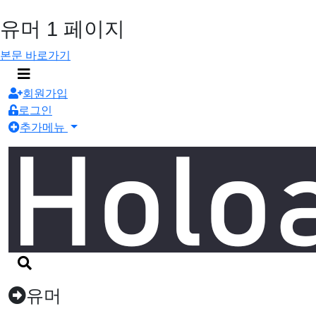
유머 1 페이지
본문 바로가기
메
뉴
회원가입
버
로그인
튼
추가메뉴
검
색
버
유머
튼