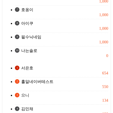
1,000
호옹이
7
1,000
아이쿠
8
1,000
필수닉네임
9
1,000
나는솔로
10
0
서은호
1
654
홀알네이버테스트
2
550
으니
3
134
김민채
4