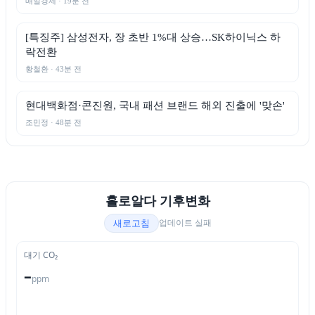
매일경제 · 19분 전
[특징주] 삼성전자, 장 초반 1%대 상승…SK하이닉스 하
락전환
황철환 · 43분 전
현대백화점·콘진원, 국내 패션 브랜드 해외 진출에 '맞손'
조민정 · 48분 전
홀로알다 기후변화
업데이트 실패
새로고침
대기 CO₂
–
ppm