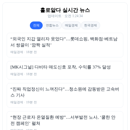
6.
으니
NEW
홀로알다 실시간 뉴스
7.
자취
▼ 5
업데이트 · 오전 1:24:34
전체
연합뉴스
매일경제
한국경제
8.
홀알
▼ 4
9.
“외국인 지갑 열리자 웃었다”…롯데쇼핑, 백화점·베트남
1인가구
NEW
서 쌍끌이 ‘깜짝 실적’
10.
고양이
NEW
매일경제 · 18분 전
1.
비타민미
▲ 4
[MK시그널] 다비타 매도신호 포착, 수익률 37% 달성
매일경제 · 18분 전
“진짜 직업정신이 느껴진다”…청소원에 감동받은 고속버
스 기사
매일경제 · 19분 전
“현장 근로자 온열질환 예방”…서부발전 노사, ‘쿨한 안
전 캠페인’ 펼쳐