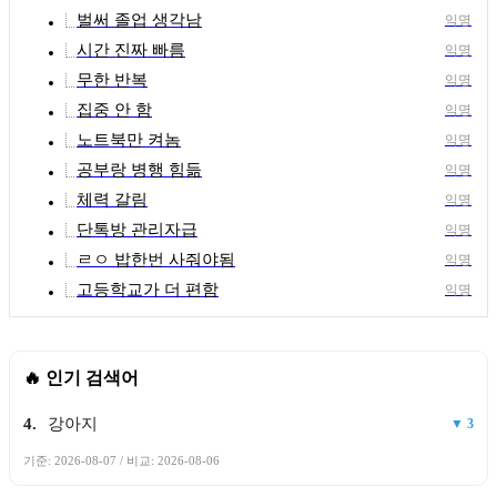
벌써 졸업 생각남
익명
시간 진짜 빠름
익명
무한 반복
익명
집중 안 함
익명
노트북만 켜놈
익명
공부랑 병행 힘듦
익명
체력 갈림
익명
단톡방 관리자급
익명
ㄹㅇ 밥한번 사줘야됨
익명
고등학교가 더 편함
1.
비타민미
익명
▲ 4
2.
홀로알다
▲ 4
🔥 인기 검색어
3.
반려동물
-
4.
강아지
▼ 3
기준: 2026-08-07 / 비교: 2026-08-06
5.
예니
▲ 5