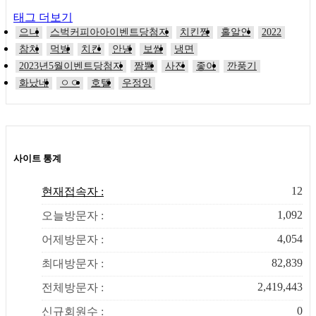
태그 더보기
으니
스벅커피아아이벤트당첨자
치킨짱
홀알인
2022
참치
먹방
치킨
안녕
보쌈
냉면
2023년5월이벤트당첨자
짬뽕
사진
좋아
깐풍기
화났네
ㅇㅇ
호텔
우정잉
사이트 통계
12
현재접속자 :
1,092
오늘방문자 :
4,054
어제방문자 :
82,839
최대방문자 :
2,419,443
전체방문자 :
0
신규회원수 :