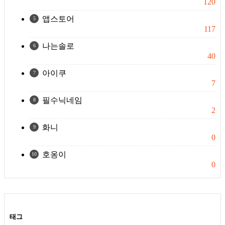
120
앱스토어
5
117
나는솔로
6
40
아이쿠
7
7
필수닉네임
8
2
화니
9
0
호옹이
10
0
태그