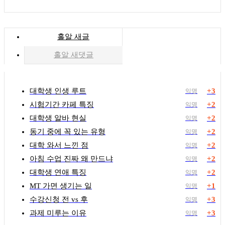
홀알 새글
홀알 새댓글
대학생 인생 루트
+3
익명
시험기간 카페 특징
+2
익명
대학생 알바 현실
+2
익명
동기 중에 꼭 있는 유형
+2
익명
대학 와서 느낀 점
+2
익명
아침 수업 진짜 왜 만드냐
+2
익명
대학생 연애 특징
+2
익명
MT 가면 생기는 일
+1
익명
수강신청 전 vs 후
+3
익명
과제 미루는 이유
+3
익명