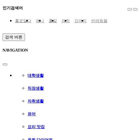
인기검색어
홀로알다
예니
홀알
자취
강아지
반려동물
송하영
1인가구
프로미스나인
고양이
검색 버튼
NAVIGATION
대학생활
직장생활
자취생활
유머
요리 맛집
운동 다이어트