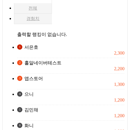
전체
경험치
출력할 랭킹이 없습니다.
서은호
1
2,300
홀알네이버테스트
2
2,200
앱스토어
3
1,300
으니
4
1,200
김민채
5
1,200
화니
6