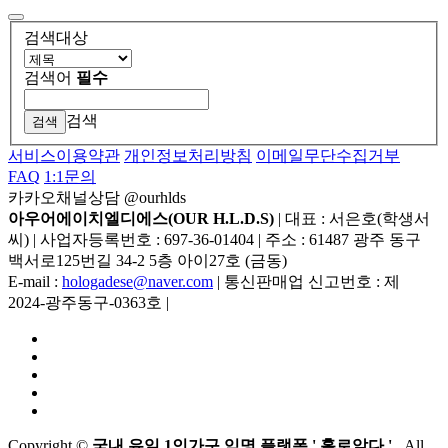
검색대상
검색어
필수
검색
서비스이용약관
개인정보처리방침
이메일무단수집거부
FAQ
1:1문의
카카오채널상담 @ourhlds
아우어에이치엘디에스(OUR H.L.D.S)
|
대표 : 서은호(학생서
씨)
|
사업자등록번호 : 697-36-01404
|
주소 : 61487 광주 동구
백서로125번길 34-2 5층 아이27호 (금동)
E-mail :
hologadese@naver.com
|
통신판매업 신고번호 : 제
2024-광주동구-0363호
|
Copyright
©
국내 유일 1인가구 익명 플랫폼 ' 홀로알다 '
. All