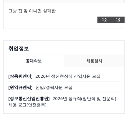
그냥 집 앞 아니면 실패함
0
0
취업정보
공채속보
채용행사
[쌍용씨앤이]
2026년 생산현장직 신입사원 모집
[원익큐엔씨]
신입/경력사원 모집
[정보통신산업진흥원]
2026년 정규직(일반직 및 전문직)
채용 공고(안전총무)