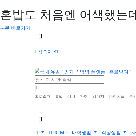
혼밥도 처음엔 어색했는데
본문 바로가기
메
뉴
버
접속자 31
튼
인
홀로알다
홀알
예니
자취
강아지
반려동물
송
기
검
색
검
색
어
버
HOME
대학생활
직장생활