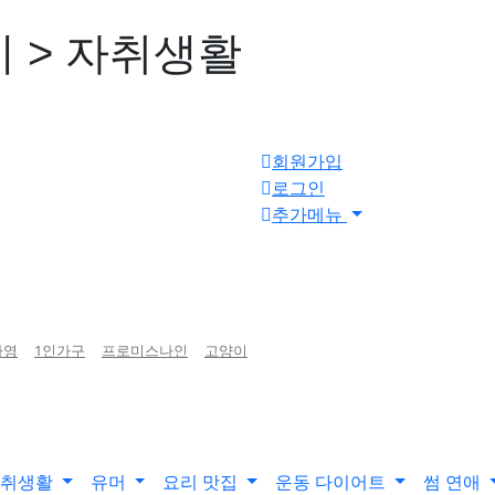
 > 자취생활
회원가입
로그인
추가메뉴
하영
1인가구
프로미스나인
고양이
자취생활
유머
요리 맛집
운동 다이어트
썸 연애