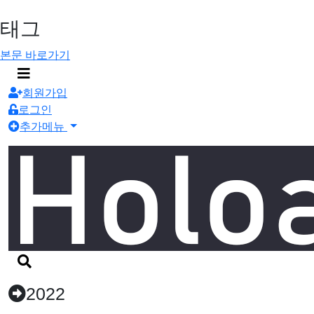
태그
본문 바로가기
메
뉴
회원가입
버
로그인
튼
추가메뉴
검
색
버
2022
튼