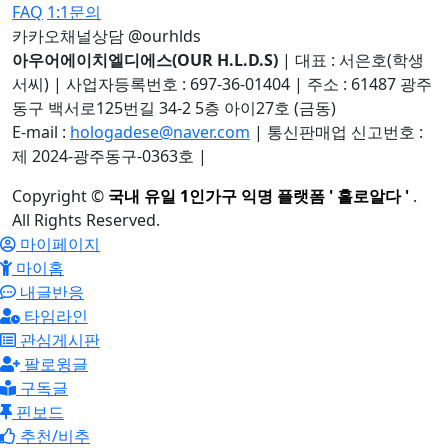
FAQ
1:1문의
카카오채널상담 @ourhlds
아우어에이치엘디에스(OUR H.L.D.S)
|
대표 : 서은호(학생
서씨)
|
사업자등록번호 : 697-36-01404
|
주소 : 61487 광주
동구 백서로125번길 34-2 5층 아이27호 (금동)
E-mail :
hologadese@naver.com
|
통신판매업 신고번호 :
제 2024-광주동구-0363호
|
Copyright
©
국내 유일 1인가구 익명 플랫폼 ' 홀로알다 '
.
All Rights Reserved.
마이페이지
마이홈
내글반응
타임라인
관심게시판
팔로윙글
구독글
핀보드
추천/비추