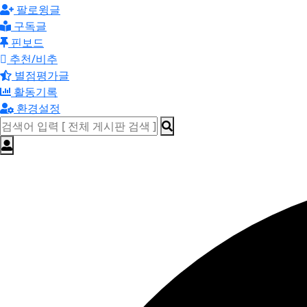
팔로윙글
구독글
핀보드
추천/비추
별점평가글
활동기록
환경설정