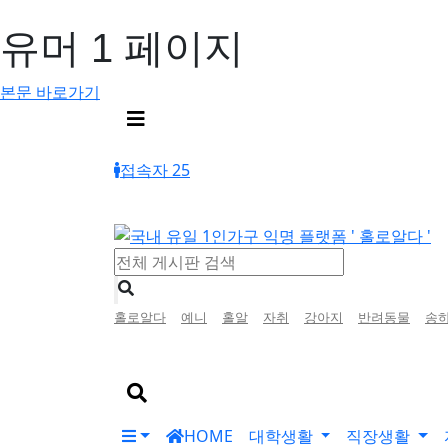
유머 1 페이지
본문 바로가기
메
뉴
버
접속자 25
튼
인
홀로알다
예니
홀알
자취
강아지
반려동물
송
기
검
색
검
색
어
버
HOME
대학생활
직장생활