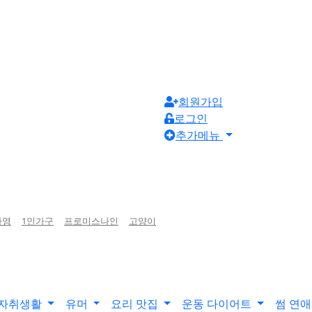
회원가입
로그인
추가메뉴
하영
1인가구
프로미스나인
고양이
자취생활
유머
요리 맛집
운동 다이어트
썸 연