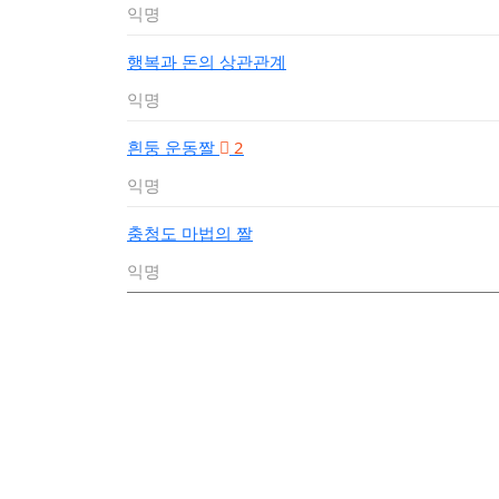
익명
행복과 돈의 상관관계
익명
흰둥 운동짤
2
익명
충청도 마법의 짤
익명