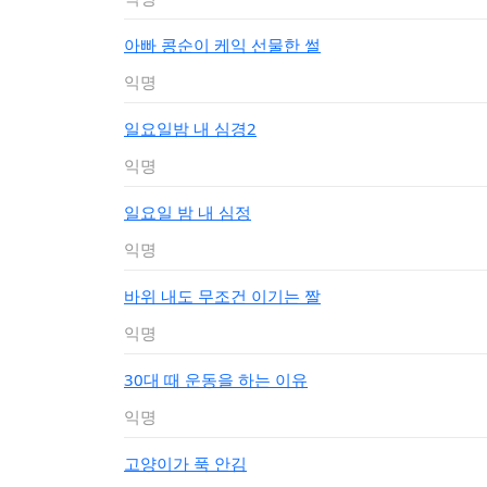
아빠 콩순이 케익 선물한 썰
익명
일요일밤 내 심경2
익명
일요일 밤 내 심정
익명
바위 내도 무조건 이기는 짤
익명
30대 때 운동을 하는 이유
익명
고양이가 푹 안김