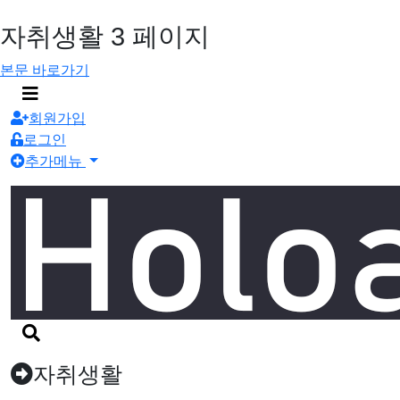
자취생활 3 페이지
본문 바로가기
메
뉴
회원가입
버
로그인
튼
추가메뉴
검
색
버
자취생활
튼