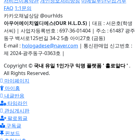
서비스이용약관
개인정보처리방침
이메일무단수집거부
FAQ
1:1문의
카카오채널상담 @ourhlds
아우어에이치엘디에스(OUR H.L.D.S)
|
대표 : 서은호(학생
서씨)
|
사업자등록번호 : 697-36-01404
|
주소 : 61487 광주
동구 백서로125번길 34-2 5층 아이27호 (금동)
E-mail :
hologadese@naver.com
|
통신판매업 신고번호 :
제 2024-광주동구-0363호
|
Copyright
©
국내 유일 1인가구 익명 플랫폼 ' 홀로알다 '
.
All Rights Reserved.
마이페이지
마이홈
내글반응
타임라인
관심게시판
팔로윙글
구독글
핀보드