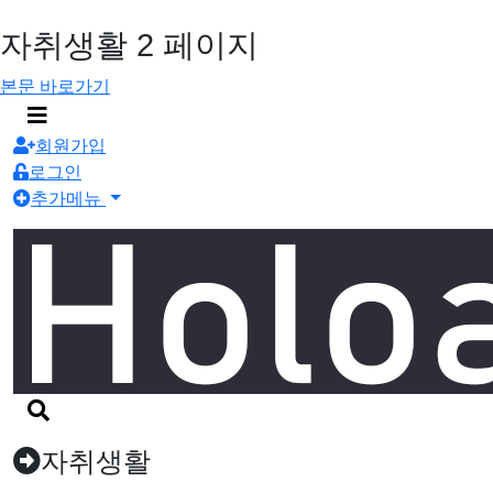
자취생활 2 페이지
본문 바로가기
메
뉴
회원가입
버
로그인
튼
추가메뉴
검
색
버
자취생활
튼