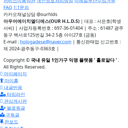
서비스이용약관
개인정보처리방침
이메일무단수집거부
FAQ
1:1문의
카카오채널상담 @ourhlds
아우어에이치엘디에스(OUR H.L.D.S)
|
대표 : 서은호(학생
서씨)
|
사업자등록번호 : 697-36-01404
|
주소 : 61487 광주
동구 백서로125번길 34-2 5층 아이27호 (금동)
E-mail :
hologadese@naver.com
|
통신판매업 신고번호 :
제 2024-광주동구-0363호
|
Copyright
©
국내 유일 1인가구 익명 플랫폼 ' 홀로알다 '
.
All Rights Reserved.
마이페이지
마이홈
내글반응
타임라인
관심게시판
팔로윙글
구독글
핀보드