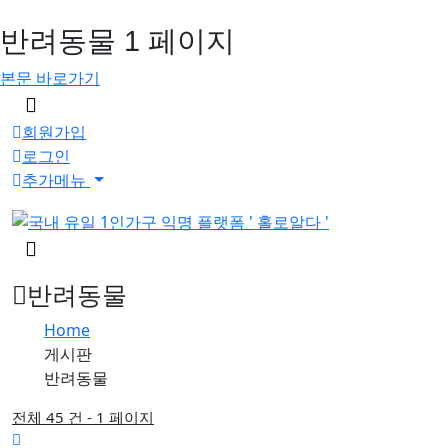
반려동물 1 페이지
본문 바로가기
메
뉴
회원가입
버
로그인
튼
추가메뉴
검
색
버
반려동물
튼
Home
게시판
반려동물
전체 45 건 - 1 페이지