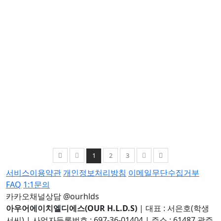
1
2
3
서비스이용약관
개인정보처리방침
이메일무단수집거부
FAQ
1:1문의
카카오채널상담 @ourhlds
아우어에이치엘디에스(OUR H.L.D.S)
|
대표 : 서은호(학생
서씨)
|
사업자등록번호 : 697-36-01404
|
주소 : 61487 광주