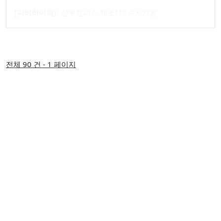
[디비하이텍]
상우캠퍼스 제조MS 수시채용
전체 90 건 - 1 페이지