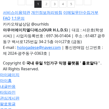
1
2
3
4
5
서비스이용약관
개인정보처리방침
이메일무단수집거부
FAQ
1:1문의
카카오채널상담 @ourhlds
아우어에이치엘디에스(OUR H.L.D.S)
|
대표 : 서은호(학생
서씨)
|
사업자등록번호 : 697-36-01404
|
주소 : 61487 광주
동구 백서로125번길 34-2 5층 아이27호 (금동)
E-mail :
hologadese@naver.com
|
통신판매업 신고번호 :
제 2024-광주동구-0363호
|
Copyright
©
국내 유일 1인가구 익명 플랫폼 ' 홀로알다 '
.
All Rights Reserved.
마이페이지
마이홈
내글반응
타임라인
관심게시판
팔로윙글