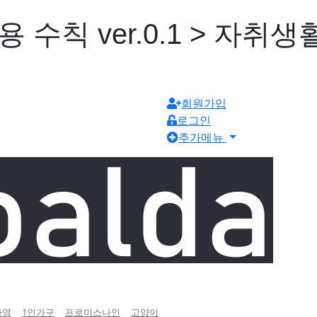
수칙 ver.0.1 > 자취생
회원가입
로그인
추가메뉴
하영
1인가구
프로미스나인
고양이