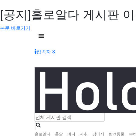
[공지]홀로알다 게시판 이용 
본문 바로가기
메
뉴
버
접속자 8
튼
인
홀로알다
홀알
예니
자취
강아지
반려동물
송