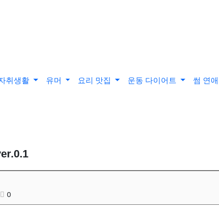
자취생활
유머
요리 맛집
운동 다이어트
썸 연
.0.1
0