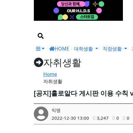
기
검
색
어
검
색
버
HOME
대학생활
직장생활
튼
자취생활
Home
자취생활
[공지]홀로알다 게시판 이용 수칙 ver
익명
2022-12-30 13:00
3,247
0
0