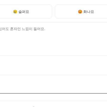
😢 슬퍼요
😡 화나요