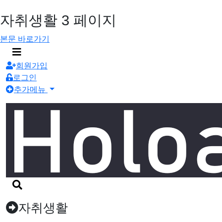
자취생활 3 페이지
본문 바로가기
메
뉴
회원가입
버
로그인
튼
추가메뉴
검
색
버
자취생활
튼