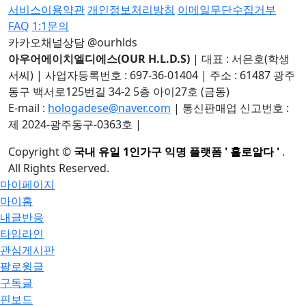
서비스이용약관
개인정보처리방침
이메일무단수집거부
FAQ
1:1문의
카카오채널상담 @ourhlds
아우어에이치엘디에스(OUR H.L.D.S)
|
대표 : 서은호(학생
서씨)
|
사업자등록번호 : 697-36-01404
|
주소 : 61487 광주
동구 백서로125번길 34-2 5층 아이27호 (금동)
E-mail :
hologadese@naver.com
|
통신판매업 신고번호 :
제 2024-광주동구-0363호
|
Copyright
©
국내 유일 1인가구 익명 플랫폼 ' 홀로알다 '
.
All Rights Reserved.
마이페이지
마이홈
내글반응
타임라인
관심게시판
팔로윙글
구독글
핀보드