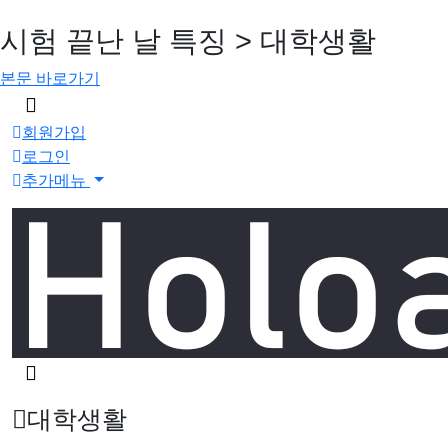
시험 끝난 날 특징 > 대학생활
본문 바로가기
메
뉴
회원가입
버
로그인
튼
추가메뉴
검
색
버
대학생활
튼