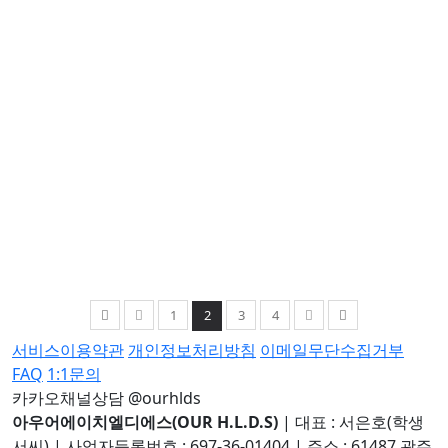
1
2
3
4
서비스이용약관
개인정보처리방침
이메일무단수집거부
FAQ
1:1문의
카카오채널상담 @ourhlds
아우어에이치엘디에스(OUR H.L.D.S)
|
대표 : 서은호(학생
서씨)
|
사업자등록번호 : 697-36-01404
|
주소 : 61487 광주