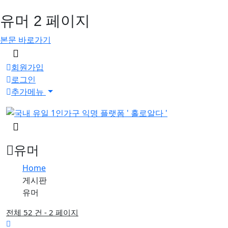
유머 2 페이지
본문 바로가기
메
뉴
회원가입
버
로그인
튼
추가메뉴
검
색
버
유머
튼
Home
게시판
유머
전체 52 건 - 2 페이지