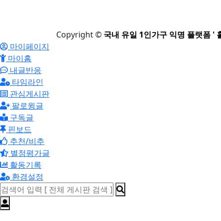
Copyright
©
국내 유일 1인가구 익명 플랫폼 ' 
마이페이지
마이홈
내글반응
타임라인
관심게시판
팔로윙글
구독글
핀보드
추천/비추
별점평가글
활동기록
환경설정