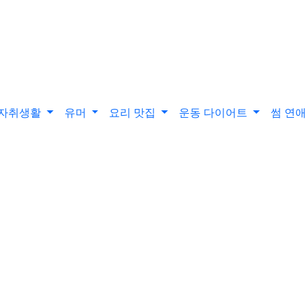
자취생활
유머
요리 맛집
운동 다이어트
썸 연