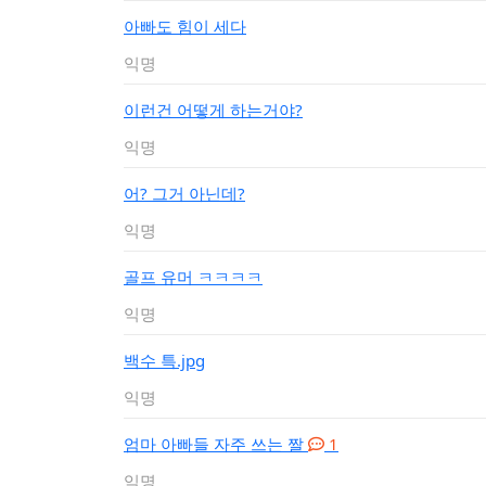
아빠도 힘이 세다
익명
이런건 어떻게 하는거야?
익명
어? 그거 아닌데?
익명
골프 유머 ㅋㅋㅋㅋ
익명
백수 특.jpg
익명
엄마 아빠들 자주 쓰는 짤
1
익명