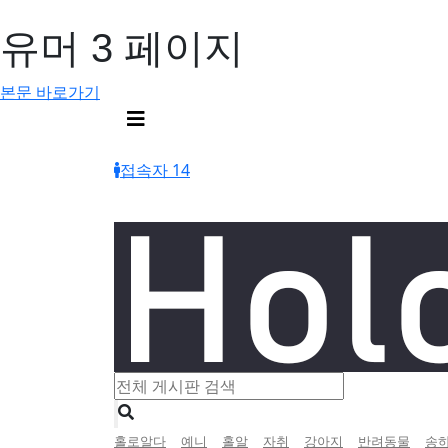
유머 3 페이지
본문 바로가기
메
뉴
버
접속자 14
튼
인
홀로알다
예니
홀알
자취
강아지
반려동물
송