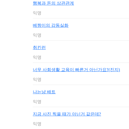
행복과 돈의 상관관계
익명
베짱이의 감동실화
익명
취킨런
익명
너무 사회생활 교육이 빠른거 아닌가요?(진지)
익명
나는냥 배트
익명
지금 사진 찍을 때가 아닌거 같은데?
익명