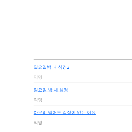
일요일밤 내 심경2
익명
일요일 밤 내 심정
익명
아무리 먹어도 걱정이 없는 이유
익명