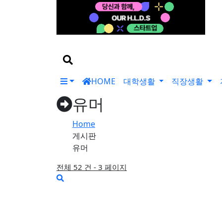
기
검
색
어
검
색
버
HOME
대학생활
직장생활
튼
유머
Home
게시판
유머
전체 52 건 - 3 페이지